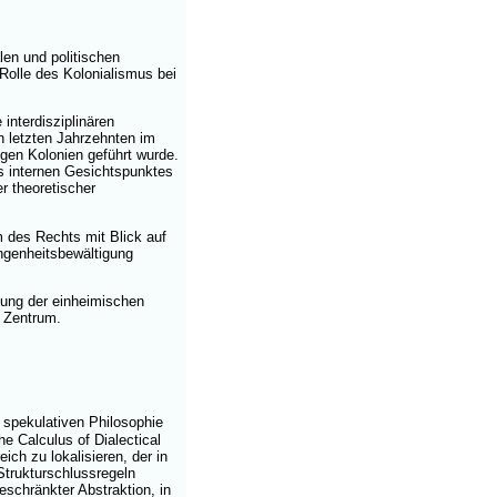
len und politischen
Rolle des Kolonialismus bei
interdisziplinären
en letzten Jahrzehnten im
en Kolonien geführt wurde.
es internen Gesichtspunktes
r theoretischer
 des Rechts mit Blick auf
ngenheitsbewältigung
llung der einheimischen
 Zentrum.
 spekulativen Philosophie
e Calculus of Dialectical
ch zu lokalisieren, der in
Strukturschlussregeln
geschränkter Abstraktion, in