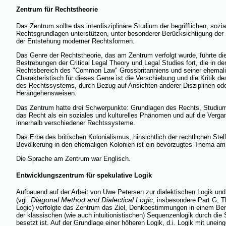
Zentrum für Rechtstheorie
Das Zentrum sollte das interdisziplinäre Studium der begrifflichen, sozia
Rechtsgrundlagen unterstützen, unter besonderer Berücksichtigung der 
der Entstehung moderner Rechtsformen.
Das Genre der Rechtstheorie, das am Zentrum verfolgt wurde, führte die 
Bestrebungen der Critical Legal Theory und Legal Studies fort, die in d
Rechtsbereich des "Common Law" Grossbritanniens und seiner ehemalig
Charakteristisch für dieses Genre ist die Verschiebung und die Kritik d
des Rechtssystems, durch Bezug auf Ansichten anderer Disziplinen ode
Herangehensweisen.
Das Zentrum hatte drei Schwerpunkte: Grundlagen des Rechts, Studium
das Recht als ein soziales und kulturelles Phänomen und auf die Verga
innerhalb verschiedener Rechtssysteme.
Das Erbe des britischen Kolonialismus, hinsichtlich der rechtlichen Ste
Bevölkerung in den ehemaligen Kolonien ist ein bevorzugtes Thema am
Die Sprache am Zentrum war Englisch.
Entwicklungszentrum für spekulative Logik
Aufbauend auf der Arbeit von Uwe Petersen zur dialektischen Logik und
Diagonal Method and Dialectical Logic
(vgl.
, insbesondere Part G, Th
Logic) verfolgte das Zentrum das Ziel, Denkbestimmungen in einem Berei
der klassischen (wie auch intuitionistischen) Sequenzenlogik durch die 
besetzt ist. Auf der Grundlage einer höheren Logik, d.i. Logik mit unein